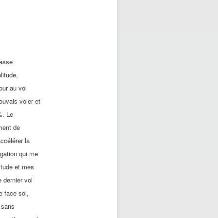
basse
litude,
our au vol
ouvais voler et
%. Le
ment de
ccélérer la
ugation qui me
titude et mes
 dernier vol
e face sol,
e sans