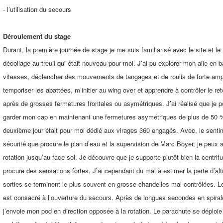
- l’utilisation du secours
Déroulement du stage
Durant, la première journée de stage je me suis familiarisé avec le site et le
décollage au treuil qui était nouveau pour moi. J’ai pu explorer mon aile en 
vitesses, déclencher des mouvements de tangages et de roulis de forte amp
temporiser les abattées, m’initier au wing over et apprendre à contrôler le ret
après de grosses fermetures frontales ou asymétriques. J’ai réalisé que je p
garder mon cap en maintenant une fermetures asymétriques de plus de 50 
deuxième jour était pour moi dédié aux virages 360 engagés. Avec, le senti
sécurité que procure le plan d’eau et la supervision de Marc Boyer, je peux a
rotation jusqu’au face sol. Je découvre que je supporte plutôt bien la centrif
procure des sensations fortes. J’ai cependant du mal à estimer la perte d’al
sorties se terminent le plus souvent en grosse chandelles mal contrôlées. Le
est consacré à l’ouverture du secours. Après de longues secondes en spiral
j’envoie mon pod en direction opposée à la rotation. Le parachute se déploi