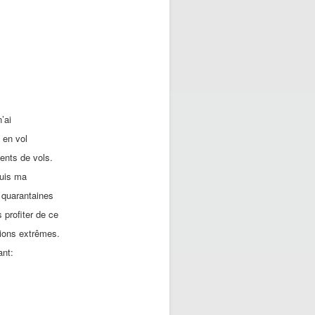
’ai
 en vol
dents de vols.
quis ma
e quarantaines
 profiter de ce
tions extrêmes.
ant:
s