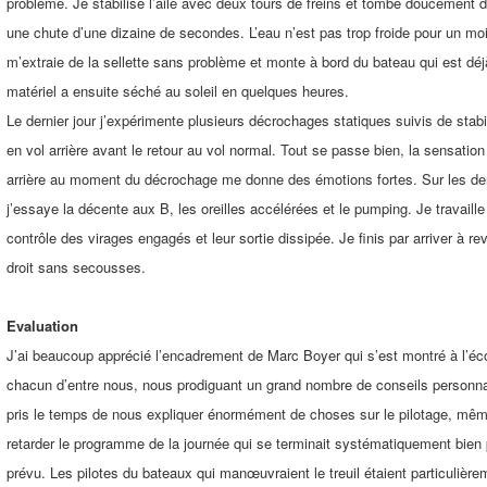
problème. Je stabilise l’aile avec deux tours de freins et tombe doucement 
une chute d’une dizaine de secondes. L’eau n’est pas trop froide pour un mo
m’extraie de la sellette sans problème et monte à bord du bateau qui est déj
matériel a ensuite séché au soleil en quelques heures.
Le dernier jour j’expérimente plusieurs décrochages statiques suivis de stabi
en vol arrière avant le retour au vol normal. Tout se passe bien, la sensatio
arrière au moment du décrochage me donne des émotions fortes. Sur les der
j’essaye la décente aux B, les oreilles accélérées et le pumping. Je travaille
contrôle des virages engagés et leur sortie dissipée. Je finis par arriver à re
droit sans secousses.
Evaluation
J’ai beaucoup apprécié l’encadrement de Marc Boyer qui s’est montré à l’éc
chacun d’entre nous, nous prodiguant un grand nombre de conseils personnal
pris le temps de nous expliquer énormément de choses sur le pilotage, même
retarder le programme de la journée qui se terminait systématiquement bien 
prévu. Les pilotes du bateaux qui manœuvraient le treuil étaient particulière