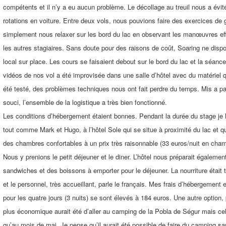
compétents et il n’y a eu aucun problème. Le décollage au treuil nous a évit
rotations en voiture. Entre deux vols, nous pouvions faire des exercices de 
simplement nous relaxer sur les bord du lac en observant les manœuvres ef
les autres stagiaires. Sans doute pour des raisons de coût, Soaring ne disp
local sur place. Les cours se faisaient debout sur le bord du lac et la séanc
vidéos de nos vol a été improvisée dans une salle d’hôtel avec du matériel q
été testé, des problèmes techniques nous ont fait perdre du temps. Mis a par
souci, l’ensemble de la logistique a très bien fonctionné.
Les conditions d’hébergement étaient bonnes. Pendant la durée du stage je 
tout comme Mark et Hugo, à l’hôtel Sole qui se situe à proximité du lac et q
des chambres confortables à un prix très raisonnable (33 euros/nuit en cham
Nous y prenions le petit déjeuner et le diner. L’hôtel nous préparait égalemen
sandwiches et des boissons à emporter pour le déjeuner. La nourriture était 
et le personnel, très accueillant, parle le français. Mes frais d’hébergement e
pour les quatre jours (3 nuits) se sont élevés à 184 euros. Une autre option
plus économique aurait été d’aller au camping de la Pobla de Ségur mais cel
qu’au mois de mai. Je pense qu’il aurait été possible de faire du camping sa