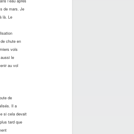
dans l’eau après
is de mars. Je
à là. Le
lisation
n de chute en
niers vols
 aussi le
venir au vol
oute de
isés. Il a
 si cela devait
plus tard que
ment