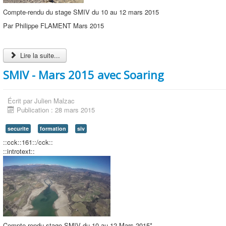
Compte-rendu du stage SMIV du 10 au 12 mars 2015
Par Philippe FLAMENT Mars 2015
Lire la suite...
SMIV - Mars 2015 avec Soaring
Écrit par
Julien Malzac
Publication : 28 mars 2015
securite
formation
siv
::cck::161::/cck::
::introtext::
Compte rendu stage SMIV du 10 au 12 Mars 2015*