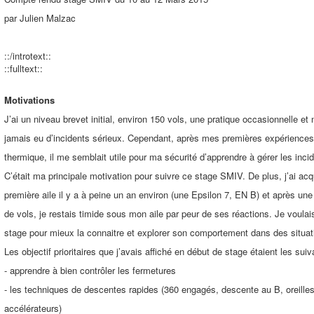
par Julien Malzac
::/introtext::
::fulltext::
Motivations
J’ai un niveau brevet initial, environ 150 vols, une pratique occasionnelle et n
jamais eu d’incidents sérieux. Cependant, après mes premières expériences
thermique, il me semblait utile pour ma sécurité d’apprendre à gérer les inci
C’était ma principale motivation pour suivre ce stage SMIV. De plus, j’ai ac
première aile il y a à peine un an environ (une Epsilon 7, EN B) et après un
de vols, je restais timide sous mon aile par peur de ses réactions. Je voulais
stage pour mieux la connaitre et explorer son comportement dans des situa
Les objectif prioritaires que j’avais affiché en début de stage étaient les suiv
- apprendre à bien contrôler les fermetures
- les techniques de descentes rapides (360 engagés, descente au B, oreille
accélérateurs)