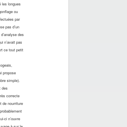
é les longues
gonflage ou
fectuées par
ose pas d’un
e d’analyse des
ui n’avait pas
t ce tout petit
logeais,
ui propose
bre simple).
t des
très correcte
t de nourriture
, probablement
ui-ci n’ouvre
uvage à sur le