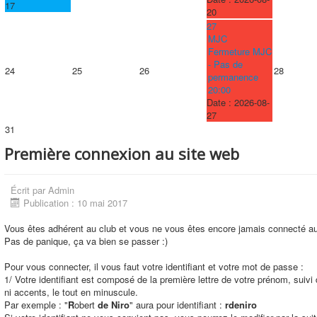
17
20
27
MJC
Fermeture MJC
- Pas de
24
25
26
28
permanence
20:00
Date :
2026-08-
27
31
Première connexion au site web
Écrit par
Admin
Publication : 10 mai 2017
Vous êtes adhérent au club et vous ne vous êtes encore jamais connecté au
Pas de panique, ça va bien se passer :)
Pour vous connecter, il vous faut votre identifiant et votre mot de passe :
1/ Votre identifiant est composé de la première lettre de votre prénom, sui
ni accents, le tout en minuscule.
Par exemple : "
R
obert
de Niro
" aura pour identifiant :
rdeniro