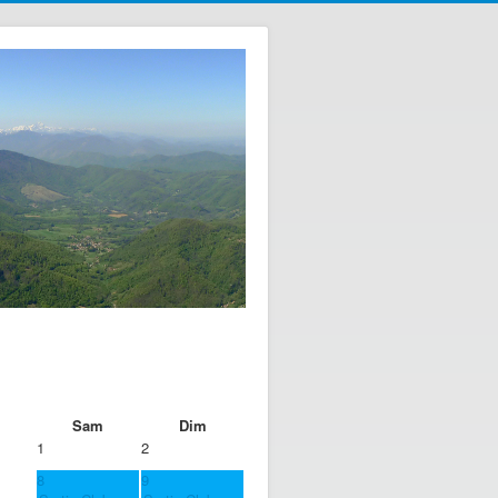
Sam
Dim
1
2
8
9