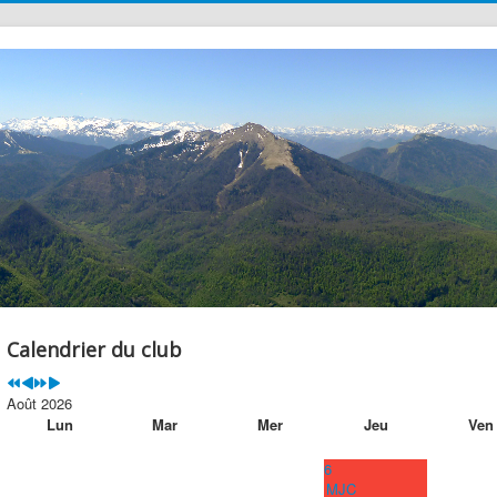
précédente
précédent
suivante
suivant
Calendrier du club
Août 2026
Lun
Mar
Mer
Jeu
Ven
6
MJC