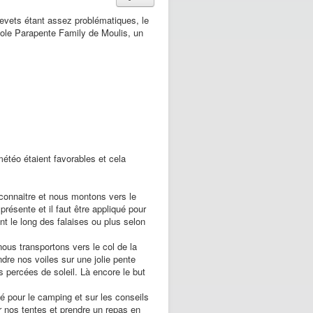
brevets étant assez problématiques, le
cole Parapente Family de Moulis, un
météo étaient favorables et cela
 connaitre et nous montons vers le
présente et il faut être appliqué pour
nt le long des falaises ou plus selon
 nous transportons vers le col de la
ndre nos voiles sur une jolie pente
 percées de soleil. Là encore le but
té pour le camping et sur les conseils
 nos tentes et prendre un repas en