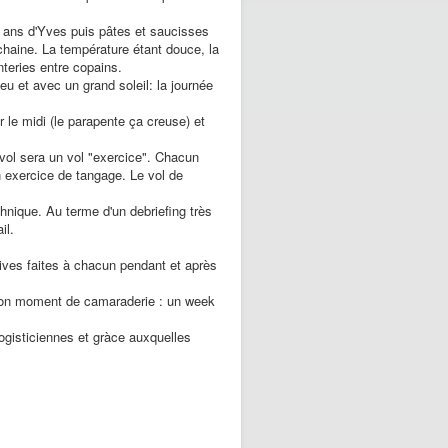
xx ans d'Yves puis pâtes et saucisses
ochaine. La température étant douce, la
anteries entre copains.
eu et avec un grand soleil: la journée
le midi (le parapente ça creuse) et
vol sera un vol "exercice". Chacun
n exercice de tangage. Le vol de
chnique. Au terme d'un debriefing très
il.
ives faites à chacun pendant et après
n bon moment de camaraderie : un week
ogisticiennes et gràce auxquelles