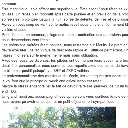
commun.
Site magnifique, isolé offrant une superbe vue. Petit apéritif pour fêter les 
grillées. Un repas bien roboratif après cette journée et en prévision de la pr
soirée s'est prolongée jusqu'à la nuit: soirée de détente, de rires et de plais
Après un petit coup de vent sur le matin, réveil sous un ciel uniformément bl
va être chaude.
Petit déjeuner en commun, pliage des tentes, confection des sandwichs pour 
nous descendons vers l'école.
Les prévisions météos étant bonnes, nous resterons sur Moulis. Le premier 
devra éxécuter une technique de descente rapide et, l'altitude permettant, u
l'après midi sera sur le même thème mais sans obligation.
Avec des réussites diverses, les pilotes ont du montrer leurs savoir faire te
détaillé et personnalisé, nous sommes tous repartis avec des pistes de trava
Le bilan est positif puisqu'il y a 6BP et 2BPC validés.
Le professionnalisme des moniteurs de l'école, les remarques très construct
le vol font que le principe du week end d'évaluation est retenu.
Malgré le stress engendré par le fait de devoir faire ses preuves, ce fut u
end TDS.
Un grand merci aux accompagnatrices qui se sont vues confiées le rôle de l
nous avons pu avoir un souper et un petit déjeuner fort sympathique.