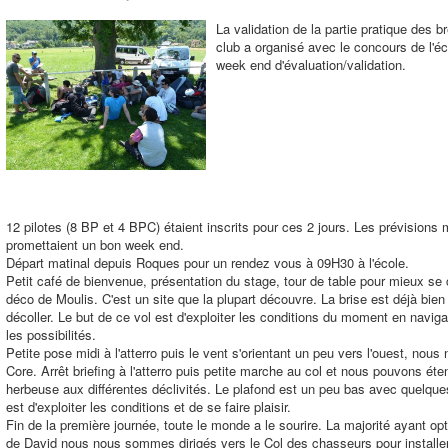
La validation de la partie pratique des 
club a organisé avec le concours de l'é
week end d'évaluation/validation.
12 pilotes (8 BP et 4 BPC) étaient inscrits pour ces 2 jours. Les prévisions 
promettaient un bon week end.
Départ matinal depuis Roques pour un rendez vous à 09H30 à l'école.
Petit café de bienvenue, présentation du stage, tour de table pour mieux se
déco de Moulis. C'est un site que la plupart découvre. La brise est déjà bien 
décoller. Le but de ce vol est d'exploiter les conditions du moment en naviga
les possibilités.
Petite pose midi à l'atterro puis le vent s'orientant un peu vers l'ouest, nous
Core. Arrêt briefing à l'atterro puis petite marche au col et nous pouvons éte
herbeuse aux différentes déclivités. Le plafond est un peu bas avec quelques
est d'exploiter les conditions et de se faire plaisir.
Fin de la première journée, toute le monde a le sourire. La majorité ayant op
de David nous nous sommes dirigés vers le Col des chasseurs pour installer