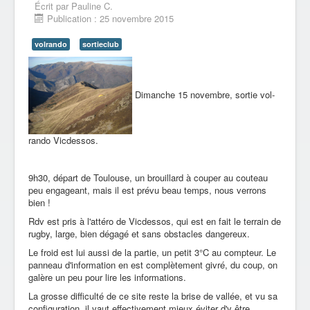
Écrit par
Pauline C.
Publication : 25 novembre 2015
volrando
sortieclub
Dimanche 15 novembre, sortie vol-
rando Vicdessos.
9h30, départ de Toulouse, un brouillard à couper au couteau
peu engageant, mais il est prévu beau temps, nous verrons
bien !
Rdv est pris à l'attéro de Vicdessos, qui est en fait le terrain de
rugby, large, bien dégagé et sans obstacles dangereux.
Le froid est lui aussi de la partie, un petit 3°C au compteur. Le
panneau d'information en est complètement givré, du coup, on
galère un peu pour lire les informations.
La grosse difficulté de ce site reste la brise de vallée, et vu sa
configuration, il vaut effectivement mieux éviter d'y être