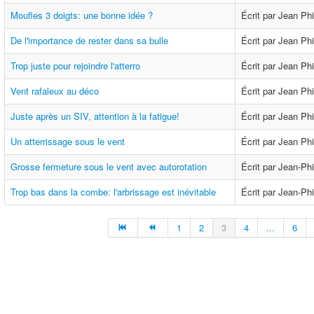
Moufles 3 doigts: une bonne idée ?
Écrit par Jean Ph
De l'importance de rester dans sa bulle
Écrit par Jean Ph
Trop juste pour rejoindre l'atterro
Écrit par Jean Ph
Vent rafaleux au déco
Écrit par Jean Ph
Juste après un SIV, attention à la fatigue!
Écrit par Jean Ph
Un atterrissage sous le vent
Écrit par Jean Ph
Grosse fermeture sous le vent avec autorotation
Écrit par Jean-Ph
Trop bas dans la combe: l'arbrissage est inévitable
Écrit par Jean-Ph
1
2
3
4
...
6