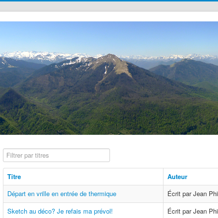
Filtrer par titres
Titre
Auteur
Départ en vrille en entrée de thermique
Écrit par Jean Ph
Sketch au déco? Je refais ma prévol!
Écrit par Jean Ph