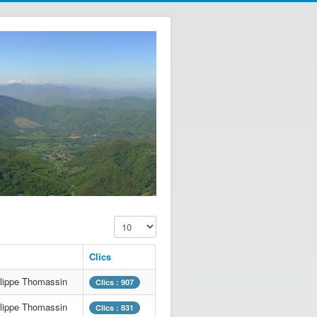
Affichage #
Clics
ilippe Thomassin
Clics : 907
ilippe Thomassin
Clics : 831