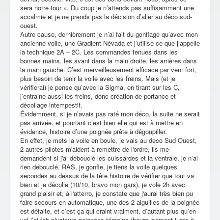
sera notre tour ». Du coup je n’attends pas suffisamment une
accalmie et je ne prends pas la décision d’aller au déco sud-
ouest.
Autre cause, dernièrement je n’ai fait du gonflage qu’avec mon
ancienne voile, une Gradient Névada et j’utilise ce que j’appelle
la technique 2A – 2C. Les commandes tenues dans les
bonnes mains, les avant dans la main droite, les arrières dans
la main gauche. C’est merveilleusement efficace par vent fort,
plus besoin de tenir la voile avec les freins. Mais (et je
vérifierai) je pense qu’avec la Sigma, en tirant sur les C,
j’entraine aussi les freins, donc création de portance et
décollage intempestif.
Évidemment,
si je n’avais pas raté mon déco, la suite ne serait
pas arrivée, et pourtant c’est bien elle qui est à mettre en
évidence, histoire d’une poignée prête à dégoupiller.
En effet, je mets la voile en boule, je vais au deco Sud Ouest,
2 autres pilotes m'aident à remettre de l'ordre, ils me
demandent si j'ai débouclé les cuissardes et la ventrale, je n’ai
rien débouclé, RAS, je gonfle, je tiens la voile quelques
secondes au dessus de la tête histoire de vérifier que tout va
bien et je décolle (10/10, bravo mon gars), je vole 2h avec
grand plaisir et, à l'atterro, je constate que j'aurai très bien pu
faire secours en automatique, une des 2 aiguilles de la poignée
est défaite, et c’est ça qui craint vraiment, d’autant plus qu’en
vol j’ai fait plusieurs poignées témoins (heureusement juste à