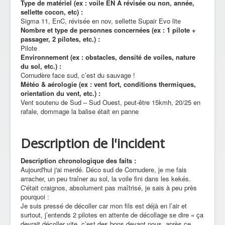
Type de matériel (ex : voile EN A révisée ou non, année,
sellette cocon, etc) :
Sigma 11, EnC, révisée en nov, sellette Supair Evo lite
Nombre et type de personnes concernées (ex : 1 pilote +
passager, 2 pilotes, etc.) :
Pilote
Environnement (ex : obstacles, densité de voiles, nature
du sol, etc.) :
Cornudère face sud, c’est du sauvage !
Météo & aérologie (ex : vent fort, conditions thermiques,
orientation du vent, etc.) :
Vent soutenu de Sud – Sud Ouest, peut-être 15kmh, 20/25 en
rafale, dommage la balise était en panne
Description de l'incident
Description chronologique des faits :
Aujourd'hui j'ai merdé. Déco sud de Cornudere, je me fais
arracher, un peu traîner au sol, la voile fini dans les kekés.
C'était craignos, absolument pas maîtrisé, je sais à peu près
pourquoi :
Je suis pressé de décoller car mon fils est déjà en l’air et
surtout, j’entends 2 pilotes en attente de décollage se dire « ça
devrait décoller vite, c’est des bons devant nous, après ce