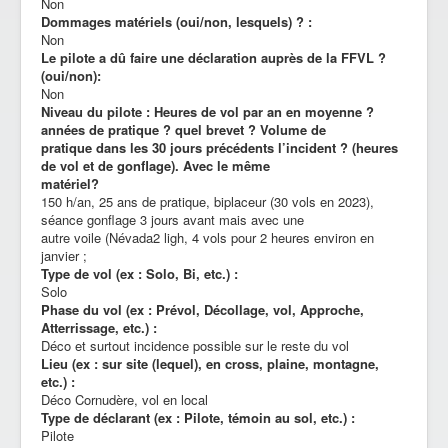
Non
Dommages matériels (oui/non, lesquels) ? :
Non
Le pilote a dû faire une déclaration auprès de la FFVL ?
(oui/non):
Non
Niveau du pilote : Heures de vol par an en moyenne ?
années de pratique ? quel brevet ? Volume de
pratique dans les 30 jours précédents l’incident ? (heures
de vol et de gonflage). Avec le même
matériel?
150 h/an, 25 ans de pratique, biplaceur (30 vols en 2023),
séance gonflage 3 jours avant mais avec une
autre voile (Névada2 ligh, 4 vols pour 2 heures environ en
janvier ;
Type de vol (ex : Solo, Bi, etc.) :
Solo
Phase du vol (ex : Prévol, Décollage, vol, Approche,
Atterrissage, etc.) :
Déco et surtout incidence possible sur le reste du vol
Lieu (ex : sur site (lequel), en cross, plaine, montagne,
etc.) :
Déco Cornudère, vol en local
Type de déclarant (ex : Pilote, témoin au sol, etc.) :
Pilote