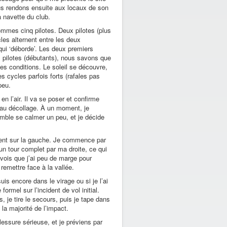
ous rendons ensuite aux locaux de son
a navette du club.
mmes cinq pilotes. Deux pilotes (plus
les alternent entre les deux
 qui ‘déborde’. Les deux premiers
s pilotes (débutants), nous savons que
 des conditions. Le soleil se découvre,
s cycles parfois forts (rafales pas
peu.
n l’air. Il va se poser et confirme
er au décollage. À un moment, je
semble se calmer un peu, et je décide
ment sur la gauche. Je commence par
un tour complet par ma droite, ce qui
 vois que j’ai peu de marge pour
remettre face à la vallée.
uis encore dans le virage ou si je l’ai
ormel sur l’incident de vol initial.
 je tire le secours, puis je tape dans
la majorité de l’impact.
lessure sérieuse, et je préviens par