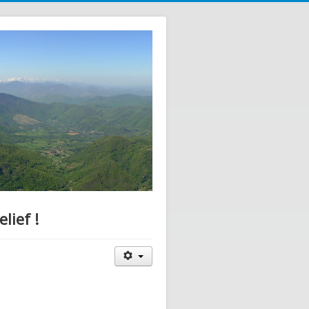
lief !