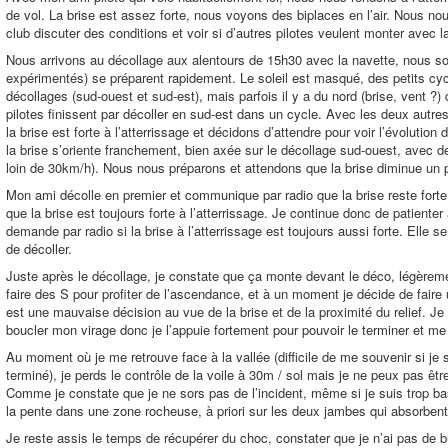
de vol. La brise est assez forte, nous voyons des biplaces en l’air. Nous n
club discuter des conditions et voir si d’autres pilotes veulent monter avec l
Nous arrivons au décollage aux alentours de 15h30 avec la navette, nous so
expérimentés) se préparent rapidement. Le soleil est masqué, des petits cyc
décollages (sud-ouest et sud-est), mais parfois il y a du nord (brise, vent ?)
pilotes finissent par décoller en sud-est dans un cycle. Avec les deux autre
la brise est forte à l’atterrissage et décidons d’attendre pour voir l’évolution
la brise s’oriente franchement, bien axée sur le décollage sud-ouest, avec de
loin de 30km/h). Nous nous préparons et attendons que la brise diminue un 
Mon ami décolle en premier et communique par radio que la brise reste forte e
que la brise est toujours forte à l’atterrissage. Je continue donc de patient
demande par radio si la brise à l’atterrissage est toujours aussi forte. Elle 
de décoller.
Juste après le décollage, je constate que ça monte devant le déco, légère
faire des S pour profiter de l’ascendance, et à un moment je décide de faire 
est une mauvaise décision au vue de la brise et de la proximité du relief. Je
boucler mon virage donc je l’appuie fortement pour pouvoir le terminer et me 
Au moment où je me retrouve face à la vallée (difficile de me souvenir si je s
terminé), je perds le contrôle de la voile à 30m / sol mais je ne peux pas être f
Comme je constate que je ne sors pas de l’incident, même si je suis trop bas,
la pente dans une zone rocheuse, à priori sur les deux jambes qui absorbent 
Je reste assis le temps de récupérer du choc, constater que je n’ai pas de b