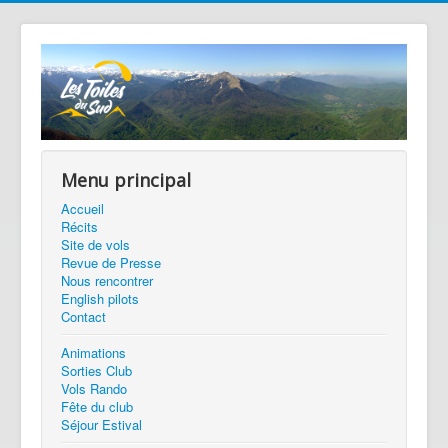
précédente
précédent
suivante
suivant
Menu principal
Accueil
Récits
Site de vols
Revue de Presse
Nous rencontrer
English pilots
Contact
Animations
Sorties Club
Vols Rando
Fête du club
Séjour Estival