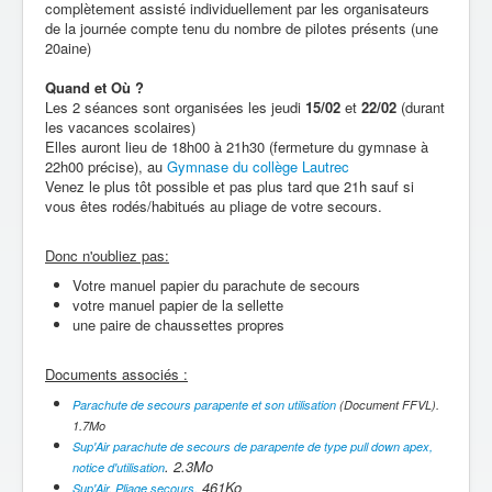
complètement assisté individuellement par les organisateurs
de la journée compte tenu du nombre de pilotes présents (une
20aine)
Quand et Où ?
Les 2 séances sont organisées les jeudi
15
/02
et
22/02
(durant
les vacances scolaires)
Elles auront lieu de 18h00 à 21h30 (fermeture du gymnase à
22h00 précise), au
Gymnase du collège Lautrec
Venez le plus tôt possible et pas plus tard que 21h sauf si
vous êtes rodés/habitués au pliage de votre secours.
Donc n'oubliez pas:
Votre manuel papier du parachute de secours
votre manuel papier de la sellette
une paire de chaussettes propres
Documents associés :
Parachute de secours parapente et son utilisation
(Document FFVL).
1.7Mo
Sup'Air parachute de secours de parapente de type pull down apex,
. 2.3Mo
notice d'utilisation
461Ko
Sup'Air, Pliage secours.