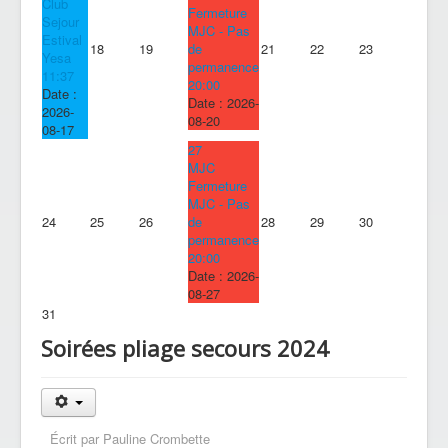
Club
Fermeture
Sejour
MJC - Pas
Estival
18
19
de
21
22
23
Yesa
permanence
11:37
20:00
Date :
Date :
2026-
2026-
08-20
08-17
27
MJC
Fermeture
MJC - Pas
24
25
26
de
28
29
30
permanence
20:00
Date :
2026-
08-27
31
Soirées pliage secours 2024
Écrit par
Pauline Crombette