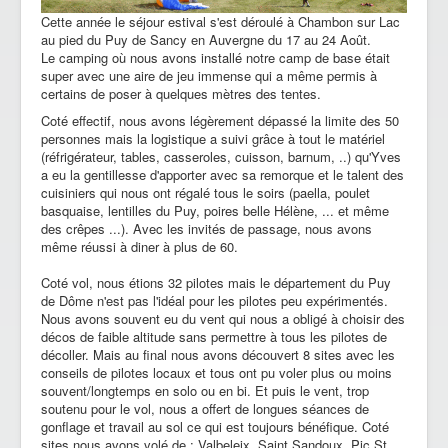
Cette année le séjour estival s'est déroulé à Chambon sur Lac
au pied du Puy de Sancy en Auvergne du 17 au 24 Août.
Le camping où nous avons installé notre camp de base était
super avec une aire de jeu immense qui a même permis à
certains de poser à quelques mètres des tentes.
Coté effectif, nous avons légèrement dépassé la limite des 50
personnes mais la logistique a suivi grâce à tout le matériel
(réfrigérateur, tables, casseroles, cuisson, barnum, ..) qu'Yves
a eu la gentillesse d'apporter avec sa remorque et le talent des
cuisiniers qui nous ont régalé tous le soirs (paella, poulet
basquaise, lentilles du Puy, poires belle Hélène, ... et même
des crêpes ...). Avec les invités de passage, nous avons
même réussi à diner à plus de 60.
Coté vol, nous étions 32 pilotes mais le département du Puy
de Dôme n'est pas l'idéal pour les pilotes peu expérimentés.
Nous avons souvent eu du vent qui nous a obligé à choisir des
décos de faible altitude sans permettre à tous les pilotes de
décoller. Mais au final nous avons découvert 8 sites avec les
conseils de pilotes locaux et tous ont pu voler plus ou moins
souvent/longtemps en solo ou en bi. Et puis le vent, trop
soutenu pour le vol, nous a offert de longues séances de
gonflage et travail au sol ce qui est toujours bénéfique. Coté
sites nous avons volé de : Valbeleix, Saint Sandoux, Pic St