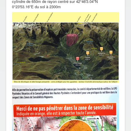
cylindre de 650m de rayon centré sur 42°46'3.04"N
0°23'53.16"E du sol à 2300m