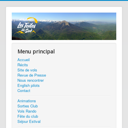
précédente
précédent
suivante
suivant
Menu principal
Accueil
Récits
Site de vols
Revue de Presse
Nous rencontrer
English pilots
Contact
Animations
Sorties Club
Vols Rando
Fête du club
Séjour Estival