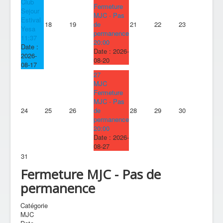
Club
Fermeture
Sejour
MJC - Pas
Estival
18
19
de
21
22
23
Yesa
permanence
11:37
20:00
Date :
Date :
2026-
2026-
08-20
08-17
27
MJC
Fermeture
MJC - Pas
24
25
26
de
28
29
30
permanence
20:00
Date :
2026-
08-27
31
Fermeture MJC - Pas de
permanence
Catégorie
MJC