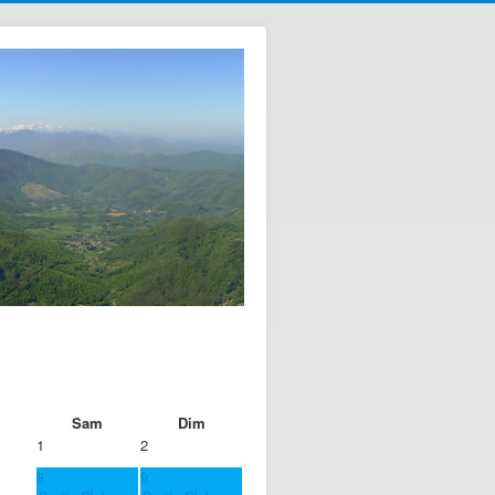
Sam
Dim
1
2
8
9