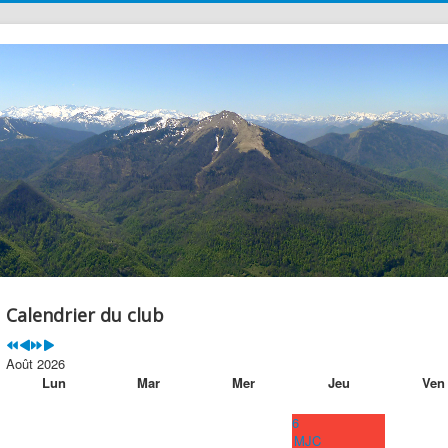
précédente
précédent
suivante
suivant
Calendrier du club
Août 2026
Lun
Mar
Mer
Jeu
Ven
6
MJC