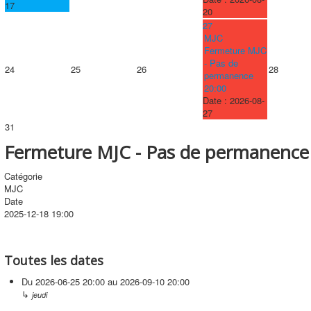
17
20
27
MJC
Fermeture MJC
- Pas de
24
25
26
28
permanence
20:00
Date :
2026-08-
27
31
Fermeture MJC - Pas de permanence
Catégorie
MJC
Date
2025-12-18
19:00
Toutes les dates
Du
2026-06-25
20:00
au
2026-09-10
20:00
↳
jeudi