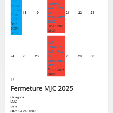
Club
Fermeture
Sejour
MJC - Pas
Estival
18
19
de
21
22
23
Yesa
permanence
11:37
20:00
Date :
Date :
2026-
2026-
08-20
08-17
27
MJC
Fermeture
MJC - Pas
24
25
26
de
28
29
30
permanence
20:00
Date :
2026-
08-27
31
Fermeture MJC 2025
Catégorie
MJC
Date
2025-04-24
20:00