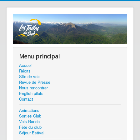
précédente
précédent
suivante
suivant
Menu principal
Accueil
Récits
Site de vols
Revue de Presse
Nous rencontrer
English pilots
Contact
Animations
Sorties Club
Vols Rando
Fête du club
Séjour Estival