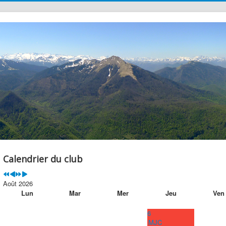
précédente
précédent
suivante
suivant
Calendrier du club
Août 2026
Lun
Mar
Mer
Jeu
Ven
6
MJC