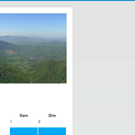
Sam
Dim
1
2
8
9